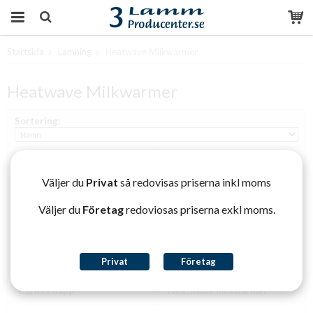
Startsida
Lamning
Heatwave Milkwarmer
Produkten har blivit tillagd i varukorgen
Heatwave Milkwarmer
Sortering:
Väljer du
Privat
så redovisas priserna inkl moms
Väljer du
Företag
redoviosas priserna exkl moms.
Privat
Företag
Borflex napp
Heatwawe milkwarmer