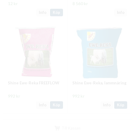
12 kr
8 560 kr
Info
Köp
Info
Shine Ewe-Reka FREEFLOW
Shine Ewe-Reka, lammnäring
992 kr
992 kr
Info
Köp
Info
Köp
Till Kassan