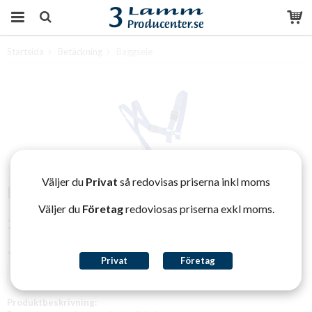
Startsida
Betäckning
Baggsele
Produkten har blivit tillagd i varukorgen
Väljer du
Privat
så redovisas priserna inkl moms
Baggsele
Väljer du
Företag
redoviosas priserna exkl moms.
280 kr
Finns i lager
Privat
Företag
Lägg i varukorg »
Produktbeskrivning: