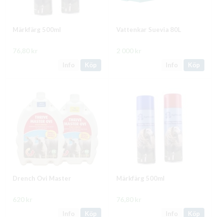
Märkfärg 500ml
Vattenkar Suevia 80L
76,80 kr
2 000 kr
Info
Köp
Info
Köp
Drench Ovi Master
Märkfärg 500ml
620 kr
76,80 kr
Info
Köp
Info
Köp