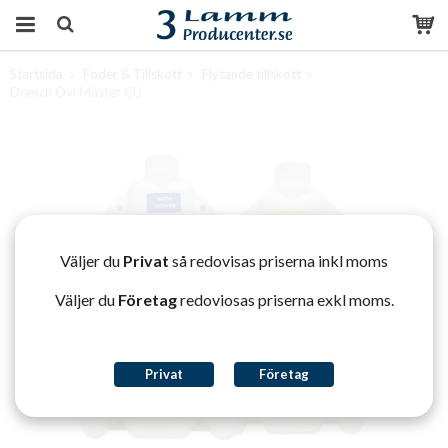
Startsida
Foder & Tillskott
Flytande tillskott
Produkten har blivit tillagd i varukorgen
Drench Ovi Master CU
Väljer du
Privat
så redovisas priserna inkl moms
Väljer du
Företag
redoviosas priserna exkl moms.
Privat
Företag