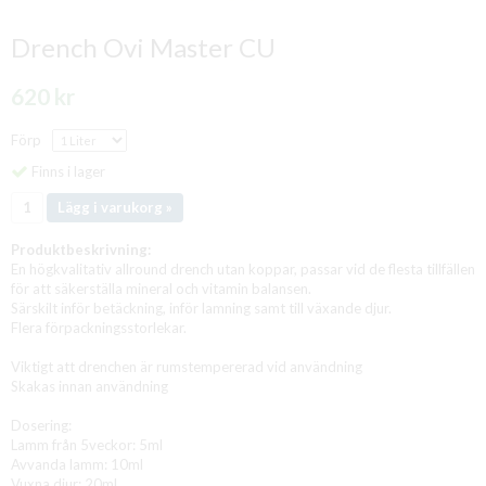
Drench Ovi Master CU
620 kr
Förp
Finns i lager
Lägg i varukorg »
Produktbeskrivning:
En högkvalitativ allround drench utan koppar, passar vid de flesta tillfällen
för att säkerställa mineral och vitamin balansen.
Särskilt inför betäckning, inför lamning samt till växande djur.
Flera förpackningsstorlekar.
Viktigt att drenchen är rumstempererad vid användning
Skakas innan användning
Dosering:
Lamm från 5veckor: 5ml
Avvanda lamm: 10ml
Vuxna djur: 20ml