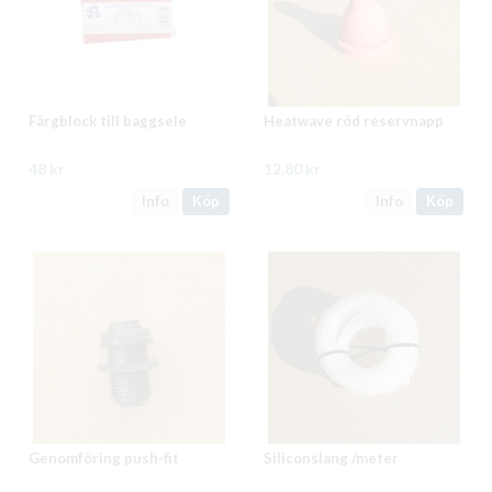
Färgblock till baggsele
Heatwave röd reservnapp
48 kr
12,80 kr
Info
Köp
Info
Köp
Genomföring push-fit
Siliconslang /meter