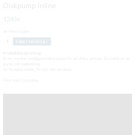
Diskpump Inline
128 kr
Finns i lager
Lägg i varukorg »
Produktbeskrivning:
En ny, mycket smidigare inline pump för att diska amman. Du behöver en
pump per sugledning.
Se Youtube nedan, för hur den används.
Förp med 1st pump.