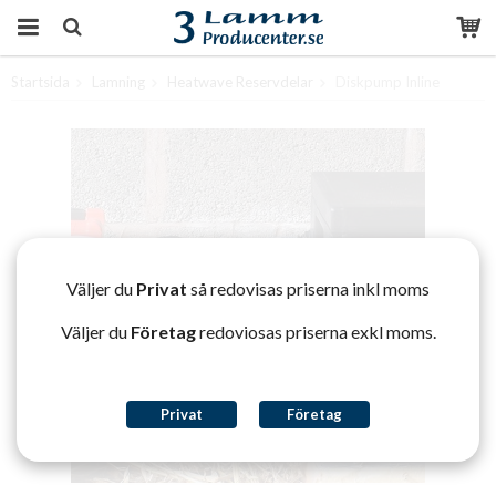
Startsida
Lamning
Heatwave Reservdelar
Diskpump Inline
Produkten har blivit tillagd i varukorgen
Väljer du
Privat
så redovisas priserna inkl moms
Väljer du
Företag
redoviosas priserna exkl moms.
Privat
Företag