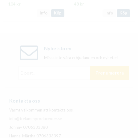
104 kr
48 kr
Info
Köp
Info
Köp
Nyhetsbrev
Missa inte våra erbjudanden och nyheter!
Prenumerera
Kontakta oss
Varmt välkommen att kontakta oss.
info@trelammproducenter.se
Johnny 0706333380
Hanna-Märtha 0706333397