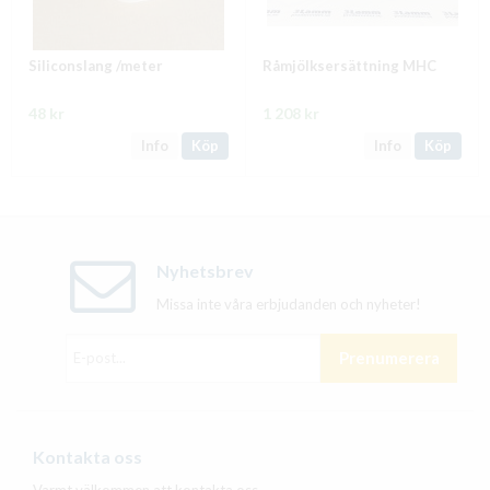
Siliconslang /meter
Råmjölksersättning MHC
48 kr
1 208 kr
Info
Köp
Info
Köp
Nyhetsbrev
Missa inte våra erbjudanden och nyheter!
Prenumerera
Kontakta oss
Varmt välkommen att kontakta oss.