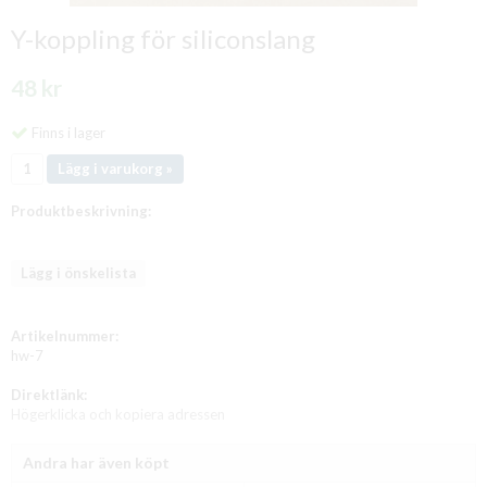
Y-koppling för siliconslang
48 kr
Finns i lager
Lägg i varukorg »
Produktbeskrivning:
Lägg i önskelista
Artikelnummer:
hw-7
Direktlänk:
Högerklicka och kopiera adressen
Andra har även köpt