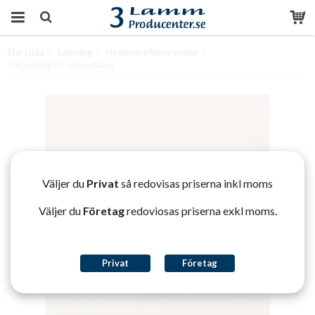
Startsida
Lamning
Heatwave Reservdelar
Produkten har blivit tillagd i varukorgen
Y-koppling för siliconslang
Väljer du
Privat
så redovisas priserna inkl moms
Väljer du
Företag
redoviosas priserna exkl moms.
Privat
Företag