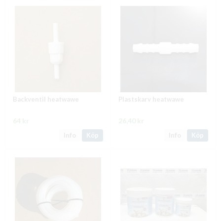
Backventil heatwawe
Plastskarv heatwawe
64 kr
26,40 kr
Info
Köp
Info
Köp