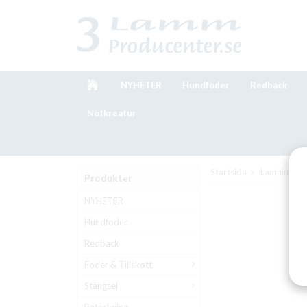
NYHETER
Hundfoder
Redback
Nötkreatur
Startsida
Lamning
Produkter
NYHETER
Hundfoder
Redback
Foder & Tillskott
Stängsel