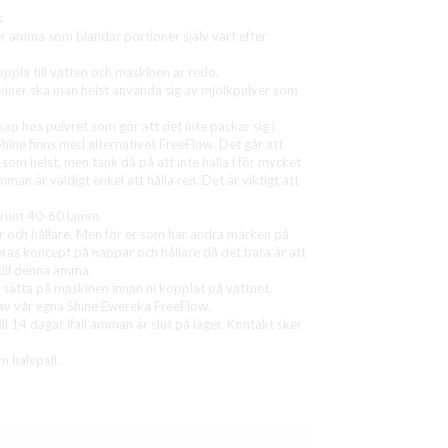
:
r amma som blandar portioner själv vart efter
oppla till vatten och maskinen är redo.
kiner ska man helst använda sig av mjölkpulver som
ap hos pulvret som gör att det inte packar sig i
Shine finns med alternativet FreeFlow. Det går att
som helst, men tänk då på att inte hälla i för mycket
mman är väldigt enkel att hålla ren. Det är viktigt att
 runt 40-60 lamm.
r och hållare. Men för er som har andra märken på
as koncept på nappar och hållare då det bara är att
till denna amma.
 sätta på maskinen innan ni kopplat på vattnet.
 av vår egna Shine Ewereka FreeFlow.
ll 14 dagar ifall amman är slut på lager. Kontakt sker
 halvpall.