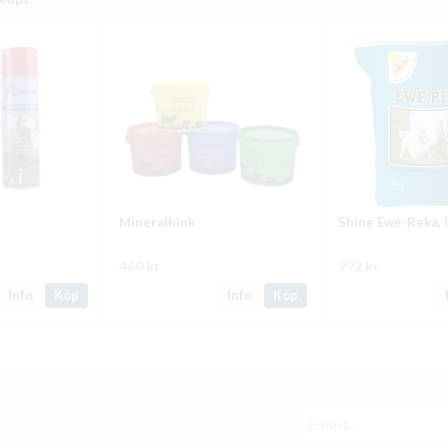
Mineralhink
Shine Ewe-Reka,
460 kr
992 kr
Info
Köp
Info
Köp