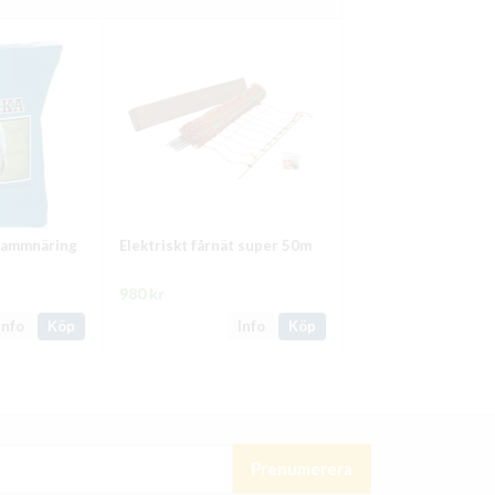
 lammnäring
Elektriskt fårnät super 50m
980 kr
Info
Köp
Info
Köp
Prenumerera