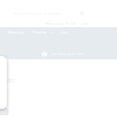
Moms visas:
Exkl
Inkl
Märkning
Tillbehör
Häst
Din varukorg är tom!
is 40
rg »