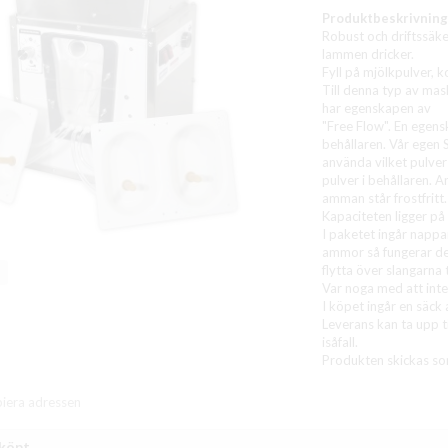
Produktbeskrivning
Robust och driftssäke
lammen dricker.
Fyll på mjölkpulver, k
Till denna typ av mas
har egenskapen av
"Free Flow". En egensk
behållaren. Vår egen 
använda vilket pulver 
pulver i behållaren. A
amman står frostfritt.
Kapaciteten ligger på
I paketet ingår nappa
ammor så fungerar der
flytta över slangarna 
Var noga med att inte
I köpet ingår en säck
Leverans kan ta upp ti
isåfall.
Produkten skickas som
piera adressen
 köpt