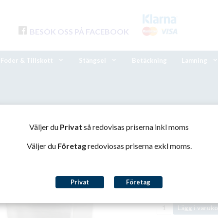
BESÖK OSS PÅ FACEBOOK
Foder & Tillskott
Stängsel
Betäckning
Lamning
Ovis-40
Bambino Ovis 40
Väljer du
Privat
så redovisas priserna inkl moms
Väljer du
Företag
redoviosas priserna exkl moms.
Bambino Ov
21 000 kr
Privat
Företag
Finns i lager
Lägg i varuko