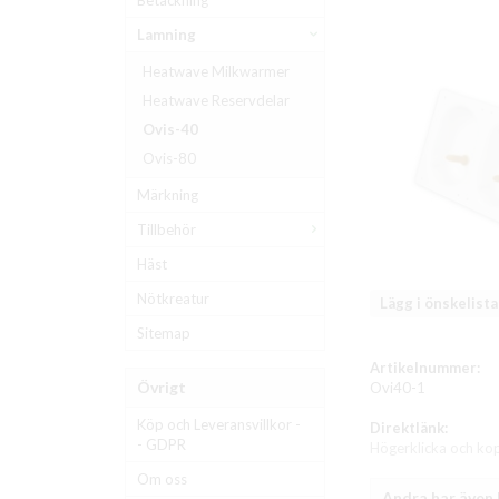
Betäckning
Lamning
Heatwave Milkwarmer
Heatwave Reservdelar
Ovis-40
Ovis-80
Märkning
Tillbehör
Häst
Nötkreatur
Lägg i önskelista
Sitemap
Artikelnummer:
Övrigt
Ovi40-1
Köp och Leveransvillkor -
Direktlänk:
- GDPR
Högerklicka och ko
Om oss
Andra har även