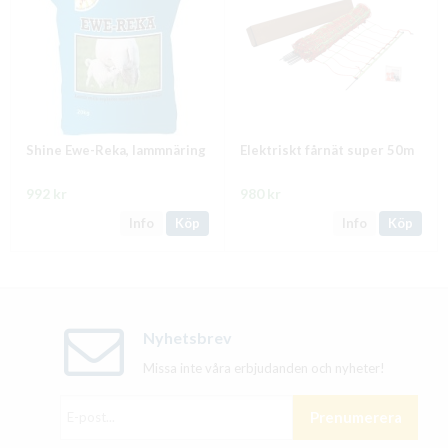
Shine Ewe-Reka, lammnäring
Elektriskt fårnät super 50m
992 kr
980 kr
Info
Köp
Info
Köp
Nyhetsbrev
Missa inte våra erbjudanden och nyheter!
Prenumerera