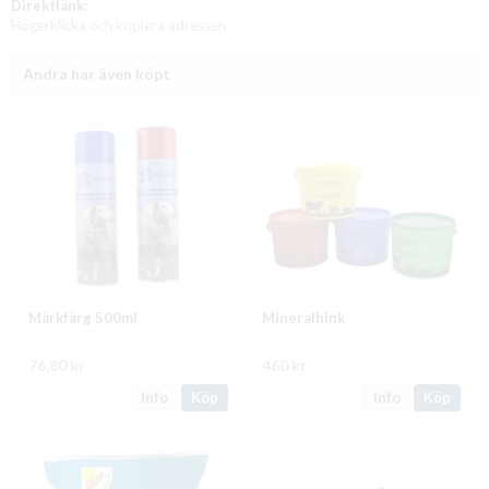
Direktlänk:
Högerklicka och kopiera adressen
Andra har även köpt
Märkfärg 500ml
Mineralhink
76,80 kr
460 kr
Info
Köp
Info
Köp