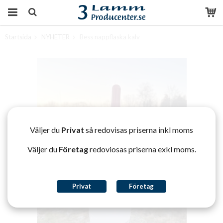
Startsida
NYHETER
Bess nappflaska kalv
Produkten har blivit tillagd i varukorgen
Väljer du
Privat
så redovisas priserna inkl moms
Väljer du
Företag
redoviosas priserna exkl moms.
Privat
Företag