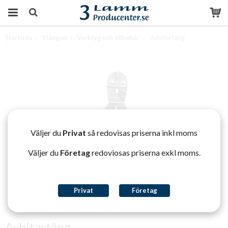
Startsida
Stängsel
Verktyg och tillbehör
Avbitartång
Produkten har blivit tillagd i varukorgen
Väljer du
Privat
så redovisas priserna inkl moms
Väljer du
Företag
redoviosas priserna exkl moms.
Privat
Företag
Avbitartång