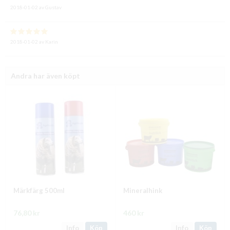
2018-01-02
av
Gustav
2018-01-02
av
Karin
Andra har även köpt
Märkfärg 500ml
Mineralhink
76,80 kr
460 kr
Info
Köp
Info
Köp