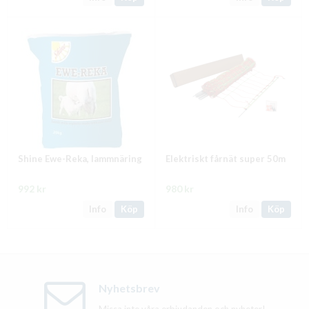
Shine Ewe-Reka, lammnäring
Elektriskt fårnät super 50m
992 kr
980 kr
Info
Köp
Info
Köp
Nyhetsbrev
Missa inte våra erbjudanden och nyheter!