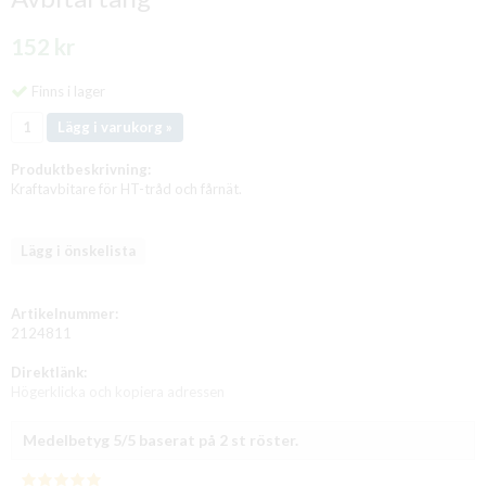
152 kr
Finns i lager
Lägg i varukorg »
Produktbeskrivning:
Kraftavbitare för HT-tråd och fårnät.
Lägg i önskelista
Artikelnummer:
2124811
Direktlänk:
Högerklicka och kopiera adressen
Medelbetyg
5
/5 baserat på
2
st röster.