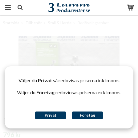
Startsida
Tillbehör
Stall & Herde
Bedövningsenhet
Produkten har blivit tillagd i varukorgen
Väljer du
Privat
så redovisas priserna inkl moms
Väljer du
Företag
redoviosas priserna exkl moms.
Privat
Företag
Bedövningsenhet
796 kr