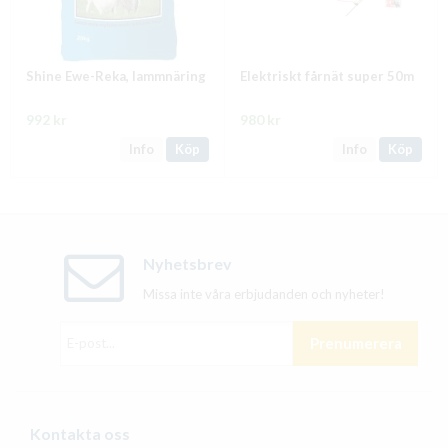
Shine Ewe-Reka, lammnäring
Elektriskt fårnät super 50m
992 kr
980 kr
Info
Köp
Info
Köp
Nyhetsbrev
Missa inte våra erbjudanden och nyheter!
Prenumerera
Kontakta oss