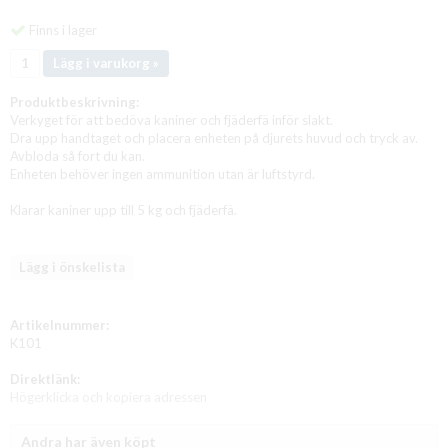
Finns i lager
Lägg i varukorg »
Produktbeskrivning:
Verkyget för att bedöva kaniner och fjäderfä inför slakt.
Dra upp handtaget och placera enheten på djurets huvud och tryck av.
Avbloda så fort du kan.
Enheten behöver ingen ammunition utan är luftstyrd.
Klarar kaniner upp till 5 kg och fjäderfä.
Lägg i önskelista
Artikelnummer:
K101
Direktlänk:
Högerklicka och kopiera adressen
Andra har även köpt