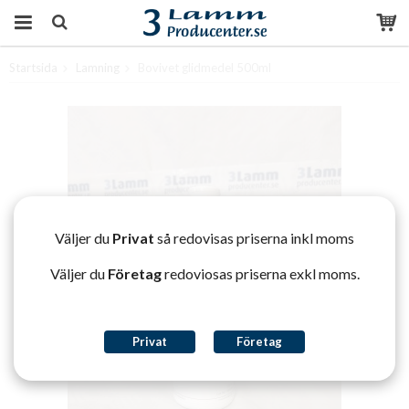
Startsida
Lamning
Bovivet glidmedel 500ml
Produkten har blivit tillagd i varukorgen
Väljer du
Privat
så redovisas priserna inkl moms
Väljer du
Företag
redoviosas priserna exkl moms.
Privat
Företag