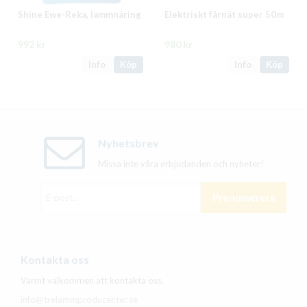
Shine Ewe-Reka, lammnäring
Elektriskt fårnät super 50m
992 kr
980 kr
Info
Köp
Info
Köp
Nyhetsbrev
Missa inte våra erbjudanden och nyheter!
Prenumerera
Kontakta oss
Varmt välkommen att kontakta oss.
info@trelammproducenter.se